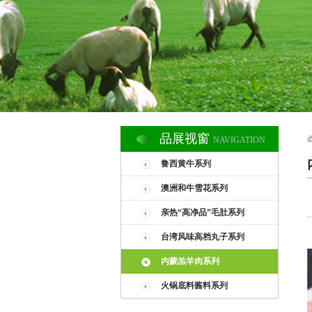
品展视窗
NAVIGATION
鲁西黄牛系列
澳洲和牛雪花系列
亲热“高净品”毛肚系列
台湾风味高档丸子系列
内蒙羔羊肉系列
火锅底料酱料系列