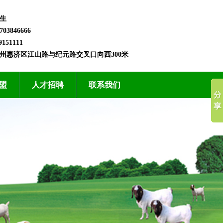
生
3846666
151111
州惠济区江山路与纪元路交叉口向西300米
盟
人才招聘
联系我们