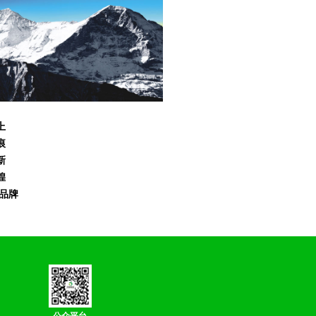
上
痕
新
煌
品牌